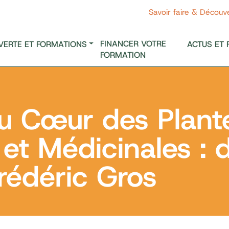
Savoir faire & Découv
FINANCER VOTRE
VERTE ET FORMATIONS
ACTUS ET 
FORMATION
u Cœur des Plante
et Médicinales : 
rédéric Gros