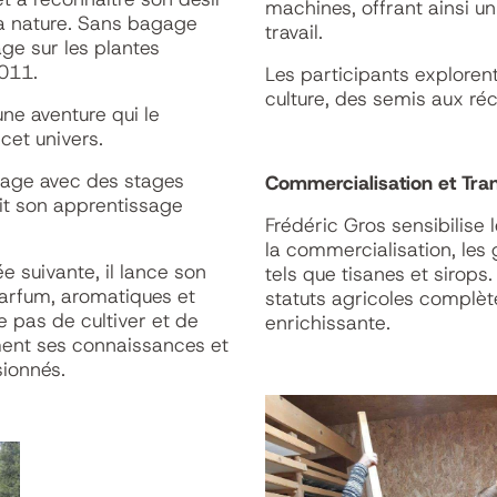
machines, offrant ainsi u
 la nature. Sans bagage
travail.
age sur les plantes
2011.
Les participants exploren
culture, des semis aux récol
une aventure qui le
et univers.
hage avec des stages
Commercialisation et Tra
it son apprentissage
Frédéric Gros sensibilise
la commercialisation, les 
ée suivante, il lance son
tels que tisanes et sirops
parfum, aromatiques et
statuts agricoles complèt
e pas de cultiver et de
enrichissante.
ment ses connaissances et
ionnés.