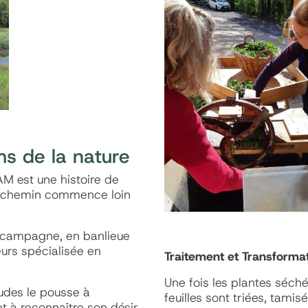
ms de la nature
AM est une histoire de
n chemin commence loin
t campagne, en banlieue
eurs spécialisée en
Traitement et Transformat
Une fois les plantes séché
udes le pousse à
feuilles sont triées, tami
t à reconnaître son désir